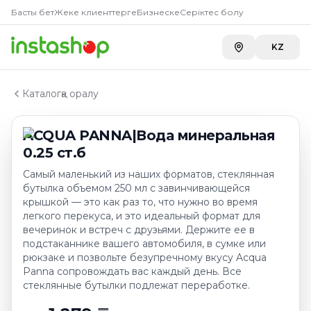
Купить
ACQUA PANNA|Вода м
Главная
Басты бет
Жеке клиенттерге
Бизнеске
Серіктес болу
Каталог
A-Store ADK River
—
1 590 ₸
Вода
KZ
A-Store ADK на Бажова
—
1 590 ₸
ACQUA PANNA|Вода минеральная 0.25 ст.б
Каталогқа оралу
ACQUA PANNA|Вода минеральная
0.25 ст.б
Самый маленький из наших форматов, стеклянная
бутылка объемом 250 мл с завинчивающейся
крышкой — это как раз то, что нужно во время
легкого перекуса, и это идеальный формат для
вечеринок и встреч с друзьями. Держите ее в
подстаканнике вашего автомобиля, в сумке или
рюкзаке и позвольте безупречному вкусу Acqua
Panna сопровождать вас каждый день. Все
стеклянные бутылки подлежат переработке.