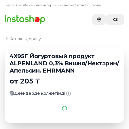
Главная
Басты бет
Жеке клиенттерге
Бизнеске
Серіктес болу
Каталог
Йогурты традиционные
KZ
4Х95Г Йогуртовый продукт ALPENLAND 0,3% Вишня
Каталогқа оралу
4Х95Г Йогуртовый продукт
ALPENLAND 0,3% Вишня/Нектарин/
Апельсин. EHRMANN
от 205 ₸
Дүкендерде қолжетімді
(
1
)