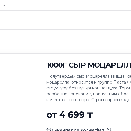
Р МОЦАРЕЛЛА ДЛ
лог
1000Г СЫР МОЦАРЕЛЛ
Полутвердый сыр Моцарелла Пицца, ка
моцарелла, относится к группе Паста Ф
структуру без пузырьков воздуха. Терм
особенно запекание, наилучшим образ
качества этого сыра. Страна производс
от 4 699 ₸
Дүкендерде қолжетімді
(
9
)