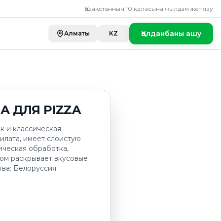
Я PIZZA
Қазақстанның 10 қаласына жылдам жеткізу
Қолданбаны ашу
Алматы
KZ
А ДЛЯ PIZZA
к и классическая
илата, имеет слоистую
ическая обработка,
ом раскрывает вкусовые
тва: Белоруссия