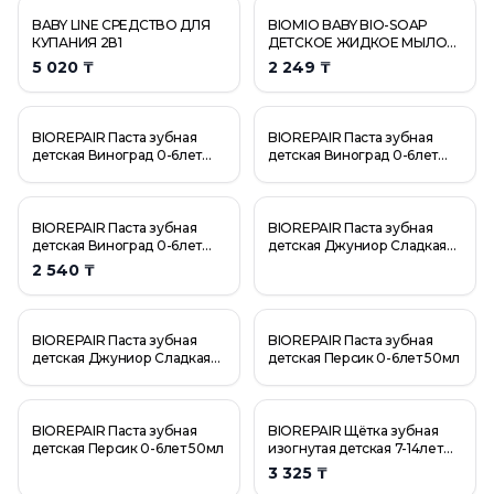
BABY LINE СРЕДСТВО ДЛЯ
BIOMIO BABY BIO-SOAP
КУПАНИЯ 2В1
ДЕТСКОЕ ЖИДКОЕ МЫЛО
300 МЛ
5 020 ₸
2 249 ₸
BIOREPAIR Паста зубная
BIOREPAIR Паста зубная
детская Виноград 0-6лет
детская Виноград 0-6лет
50мл
50мл
BIOREPAIR Паста зубная
BIOREPAIR Паста зубная
детская Виноград 0-6лет
детская Джуниор Сладкая
50мл
Мята 7-14лет 75мл
2 540 ₸
BIOREPAIR Паста зубная
BIOREPAIR Паста зубная
детская Джуниор Сладкая
детская Персик 0-6лет 50мл
Мята 7-14лет 75мл
BIOREPAIR Паста зубная
BIOREPAIR Щётка зубная
детская Персик 0-6лет 50мл
изогнутая детская 7-14лет
medio morbido
3 325 ₸