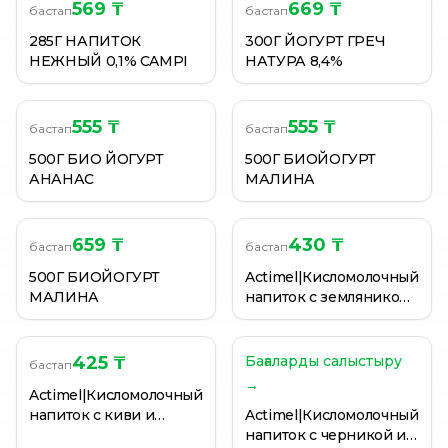
АКТИВИА| ДК Йогурт Питьевой Злаки 2,2% 270г
569 ₸
669 ₸
бастап
бастап
АКТИВИА| ДК Йогурт Питьевой Злаки 2,2% 270г
285Г НАПИТОК
300Г ЙОГУРТ ГРЕЧ
АКТИВИА| ДК Йогурт Питьевой Злаки 2,2% 270г
НЕЖНЫЙ 0,1% CAMPI
НАТУРА 8,4%
555 ₸
555 ₸
бастап
бастап
500Г БИО ЙОГУРТ
500Г БИОЙОГУРТ
АНАНАС
МАЛИНА
659 ₸
430 ₸
бастап
бастап
500Г БИОЙОГУРТ
Actimel|Кисломолочный
МАЛИНА
напиток с земляникой
и шиповником 2,5%
100г
425 ₸
Бағаларды салыстыру
бастап
→
Actimel|Кисломолочный
напиток с киви и
Actimel|Кисломолочный
клубникой 2,5% 100г
напиток с черникой и