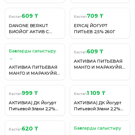
ежевикой 2,5% 100г
609 ₸
709 ₸
бастап
бастап
DANONE BERKUT
EPICA| ЙОГУРТ
БИОЙОГ АКТИВ С
ПИТЬЕВ 2,5% 260Г
ЧЕРНИК ЗЛАК ЛЬНО
270Г
Бағаларды салыстыру
609 ₸
бастап
→
АКТИВИА ПИТЬЕВАЯ
АКТИВИА ПИТЬЕВАЯ
МАНГО И МАРАКУЙЯ
МАНГО И МАРАКУЙЯ
2,1% 270ГР П/Б
2,1% 270ГР П/Б
999 ₸
1 109 ₸
бастап
бастап
АКТИВИА| ДК Йогурт
АКТИВИА| ДК Йогурт
Питьевой Злаки 2,2%
Питьевой Злаки 2,2%
670г Бут.
670г Бут.
620 ₸
Бағаларды салыстыру
бастап