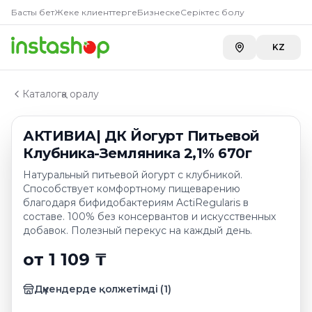
Купить
АКТИВИА| ДК Йогурт
Главная
Басты бет
Жеке клиенттерге
Бизнеске
Серіктес болу
Каталог
A-Store ADK River
—
1 109 ₸
Йогурты питьевые
KZ
АКТИВИА| ДК Йогурт Питьевой Клубника-Земляника 
Каталогқа оралу
АКТИВИА| ДК Йогурт Питьевой
Клубника-Земляника 2,1% 670г
Натуральный питьевой йогурт с клубникой.
Способствует комфортному пищеварению
благодаря бифидобактериям ActiRegularis в
составе. 100% без консервантов и искусственных
добавок. Полезный перекус на каждый день.
от 1 109 ₸
Дүкендерде қолжетімді
(
1
)