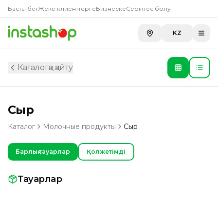
Басты бет
Жеке клиенттерге
Бизнеске
Серіктес болу
KZ
Каталогқа қайту
Сыр
Каталог
Молочные продукты
Сыр
Барлық тауарлар
Қолжетімді
Тауарлар