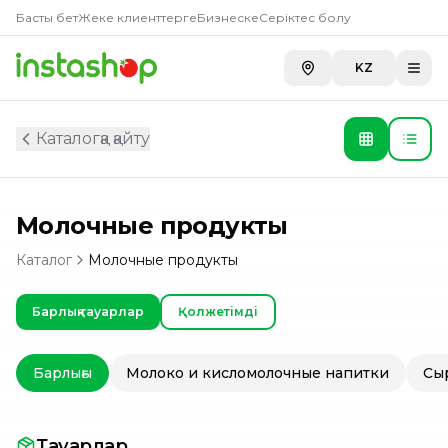
Басты бет
Жеке клиенттерге
Бизнеске
Серіктес болу
KZ
Каталогқа қайту
Молочные продукты
Каталог
Молочные продукты
Барлық тауарлар
Қолжетімді
Барлығы
Молоко и кисломолочные напитки
Сы
Тауарлар