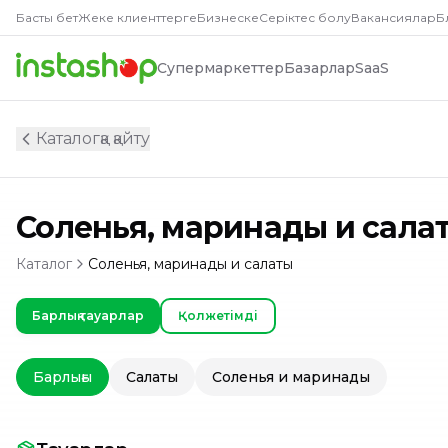
Басты бет
Жеке клиенттерге
Бизнеске
Серіктес болу
Вакансиялар
Б
Супермаркеттер
Базарлар
SaaS
Каталогқа қайту
Соленья, маринады и сала
Каталог
Соленья, маринады и салаты
Барлық тауарлар
Қолжетімді
Барлығы
Салаты
Соленья и маринады