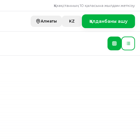
Қазақстанның 10 қаласына жылдам жеткізу
Қолданбаны ашу
Алматы
KZ