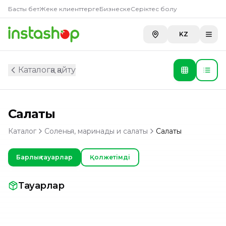
Басты бет
Жеке клиенттерге
Бизнеске
Серіктес болу
KZ
Каталогқа қайту
Салаты
Каталог
Соленья, маринады и салаты
Салаты
Барлық тауарлар
Қолжетімді
Тауарлар