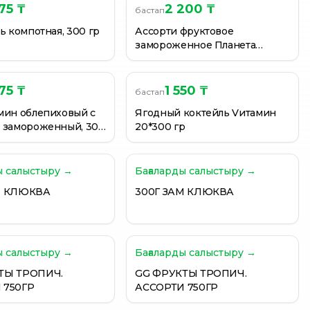
875 ₸
2 200 ₸
бастап
ь компотная, 300 гр
Ассорти фруктовое
замороженное Планета
витаминов Едим дома 300 гр.
775 ₸
1 550 ₸
бастап
мин облепиховый с
Ягодный коктейль Vитамин
 замороженный, 300
20*300 гр
гр "Мираторг" п/п
ы салыстыру →
Бағаларды салыстыру →
М КЛЮКВА
300Г ЗАМ КЛЮКВА
ы салыстыру →
Бағаларды салыстыру →
ТЫ ТРОПИЧ.
GG ФРУКТЫ ТРОПИЧ.
 750ГР
АССОРТИ 750ГР