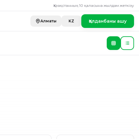
е и фруктовые з
Қазақстанның 10 қаласына жылдам жеткізу
Қолданбаны ашу
Алматы
KZ