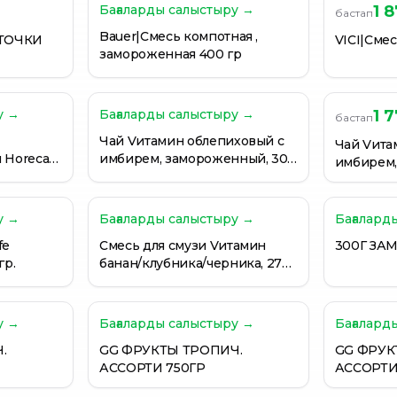
Бағаларды салыстыру →
1 
бастап
Bauer|Смесь компотная ,
СТОЧКИ
VICI|Смес
замороженная 400 гр
у →
Бағаларды салыстыру →
1 
бастап
Чай Vитамин облепиховый с
Чай Vита
 Horeca
имбирем, замороженный, 300
имбирем,
гр "Мираторг" п/п
у →
Бағаларды салыстыру →
Бағалард
fe
Смесь для смузи Vитамин
300Г ЗА
гр.
банан/клубника/черника, 270
гр "Мираторг"
у →
Бағаларды салыстыру →
Бағалард
.
GG ФРУКТЫ ТРОПИЧ.
GG ФРУК
АССОРТИ 750ГР
АССОРТИ