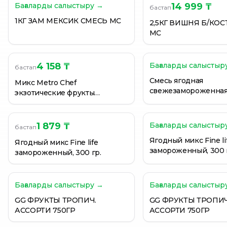
Бағаларды салыстыру →
14 999 ₸
бастап
GG ФРУКТЫ ТРОПИЧ. АССОРТИ 750ГР
1КГ ЗАМ МЕКСИК СМЕСЬ MC
GG ФРУКТЫ ТРОПИЧ. АССОРТИ 750ГР
2,5КГ ВИШНЯ Б/КО
MC
GG ФРУКТЫ ТРОПИЧ. АССОРТИ 750ГР
4 158 ₸
Бағаларды салыстыр
бастап
Смесь ягодная
Микс Metro Chef
свежезамороженная
экзотические фрукты
select 2,5КГ
замороженные, 1 кг.
1 879 ₸
Бағаларды салыстыр
бастап
Ягодный микс Fine li
Ягодный микс Fine life
замороженный, 300 
замороженный, 300 гр.
Бағаларды салыстыру →
Бағаларды салыстыр
GG ФРУКТЫ ТРОПИЧ.
GG ФРУКТЫ ТРОПИЧ
АССОРТИ 750ГР
АССОРТИ 750ГР