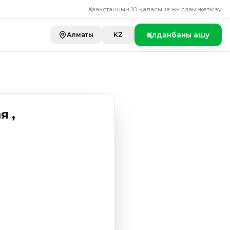
Қазақстанның 10 қаласына жылдам жеткізу
Қолданбаны ашу
Алматы
KZ
я ,