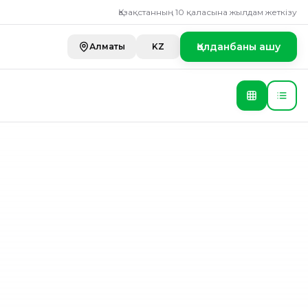
ты
Қазақстанның 10 қаласына жылдам жеткізу
Қолданбаны ашу
Алматы
KZ