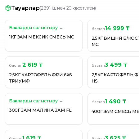
Bauer|Зеленый горошек замороженный, 400 гр
Тауарлар
(
2891 ішінен 20 көрсетілген
)
Bauer|Клубника замороженная , 400 гр
Bauer|Овощная смесь "Овощи Весенние" 400гр
Бағаларды салыстыру →
14 999 ₸
бастап
1КГ ЗАМ МЕКСИК СМЕСЬ MC
2,5КГ ВИШНЯ Б/КО
MC
2 619 ₸
3 499 ₸
бастап
бастап
2,5КГ КАРТОФЕЛЬ ФРИ 6X6
2,5КГ КАРТОФЕЛЬ 
ТРИУМФ
HS
Бағаларды салыстыру →
1 490 ₸
бастап
300Г ЗАМ МАЛИНА ЗАМ FL
400Г ЗАМ СМЕСЬ М
1 619 ₸
3 625 ₸
бастап
бастап