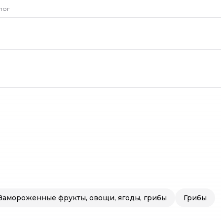
рии
Овощи и фрук
лог
ИН
Замороженные фрукты, овощи, ягоды, грибы
Грибы