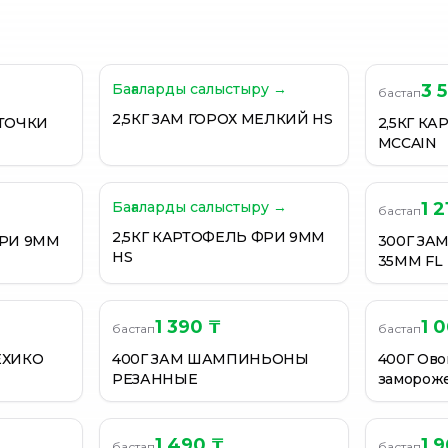
Бағаларды салыстыру →
3 
бастап
2,5КГ ЗАМ ГОРОХ МЕЛКИЙ HS
СТОЧКИ
2,5КГ КА
MCCAIN
Бағаларды салыстыру →
1 2
бастап
2,5КГ КАРТОФЕЛЬ ФРИ 9ММ
ФРИ 9ММ
300Г ЗА
HS
35ММ FL
1 390 ₸
1 
бастап
бастап
ЕХИКО
400Г ЗАМ ШАМПИНЬОНЫ
400Г Ово
РЕЗАННЫЕ
заморож
1 490 ₸
1 
бастап
бастап