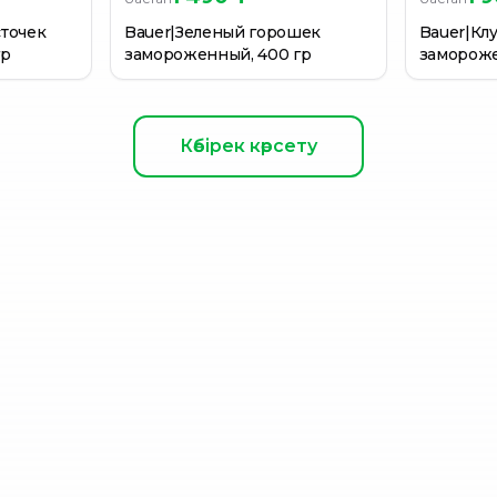
сточек
Bauer|Зеленый горошек
Bauer|Кл
гр
замороженный, 400 гр
замороже
Көбірек көрсету