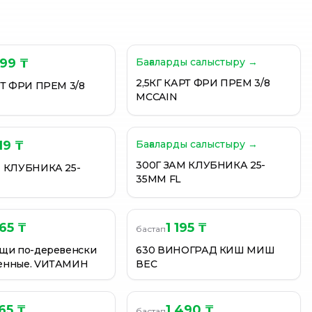
599 ₸
Бағаларды салыстыру →
2,5КГ КАРТ ФРИ ПРЕМ 3/8
РТ ФРИ ПРЕМ 3/8
MCCAIN
19 ₸
Бағаларды салыстыру →
300Г ЗАМ КЛУБНИКА 25-
М КЛУБНИКА 25-
35ММ FL
065 ₸
1 195 ₸
бастап
щи по-деревенски
630 ВИНОГРАД КИШ МИШ
енные. VИТАМИН
ВЕС
965 ₸
1 490 ₸
бастап