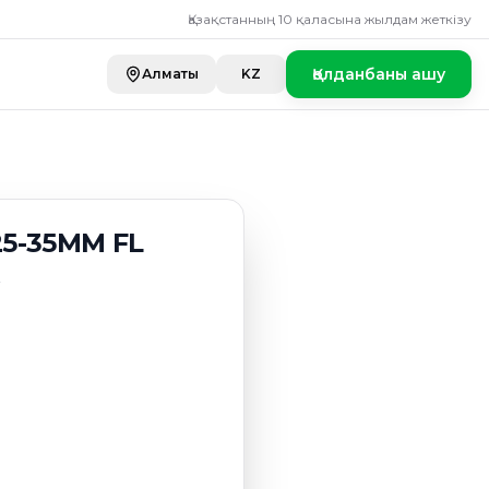
Қазақстанның 10 қаласына жылдам жеткізу
Қолданбаны ашу
Алматы
KZ
5-35ММ FL