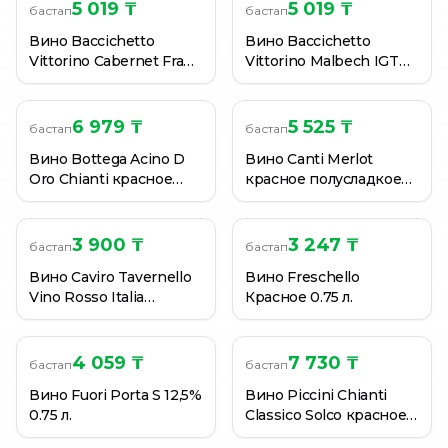
ВИНО ZONIN BARDOLINO CLASSICO DOC КРАСН СУХ 
5 019 ₸
5 019 ₸
бастап
бастап
ВИНО ZONIN CABERNET FRIULI DOC КР/СУХ 13% 0,75
Вино Baccichetto
Вино Baccichetto
ВИНО ZONIN MERLOT FRIULI КРАСН П/СУХ 13,5% 75
Vittorino Cabernet Franc
Vittorino Malbech IGT
DOC Friuli 2020 12,5%
Trevenezie 12,5% 12.5%
0.75 л.
0.75 л.
6 979 ₸
5 525 ₸
бастап
бастап
Вино Bottega Acino D
Вино Canti Merlot
Oro Chianti красное
красное полусладкое
сухое 12.5% 0.75 л
0,75 л. (Италия)
3 900 ₸
3 247 ₸
бастап
бастап
Вино Caviro Tavernello
Вино Freschello
Vino Rosso Italia
Красное 0.75 л.
Amabile 0.75 л.
4 059 ₸
7 730 ₸
бастап
бастап
Вино Fuori Porta S 12,5%
Вино Piccini Chianti
0.75 л.
Classico Solco красное
сухое 13% 0,75 л.