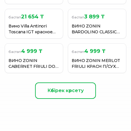
Красн.Сух. 15% 0,75 л
красное сухое 13% 0,75
л (Италия)
21 654 ₸
3 899 ₸
бастап
бастап
Вино Villa Antinori
ВИНО ZONIN
Toscana IGT красное
BARDOLINO CLASSICO
сухое 12,5% 0,75л
DOC КРАСН СУХ 12,5%
(Италия)
750МЛ
4 999 ₸
4 999 ₸
бастап
бастап
ВИНО ZONIN
ВИНО ZONIN MERLOT
CABERNET FRIULI DOC
FRIULI КРАСН П/СУХ
КР/СУХ 13% 0,75Л
13,5% 750МЛ
Көбірек көрсету