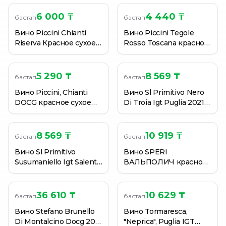
(Италия)
6 000 ₸
4 440 ₸
бастап
бастап
Вино Piccini Chianti
Вино Piccini Tegole
Riserva Красное сухое
Rosso Toscana красное
0,75 л. (Италия)
сухое, 0,75 л.
5 290 ₸
8 569 ₸
бастап
бастап
Вино Piccini, Chianti
Вино Sl Primitivo Nero
DOCG красное сухое
Di Troia Igt Puglia 2021
12,5% 0,75 л. (Италия)
Красн.Сух. 14,5% 0,75 л
8 569 ₸
10 919 ₸
бастап
бастап
Вино Sl Primitivo
Вино SPERI
Susumaniello Igt Salento
ВАЛЬПОЛИЧ красное
2021 Красн.Сух. 14,5%
сухое, 0,75л
0,75 л
36 610 ₸
10 629 ₸
бастап
бастап
Вино Stefano Brunello
Вино Tormaresca,
Di Montalcino Docg 2018
"Neprica", Puglia IGT