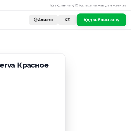
 Красное сухое 0,7
Қазақстанның 10 қаласына жылдам жеткізу
Қолданбаны ашу
Алматы
KZ
iserva Красное