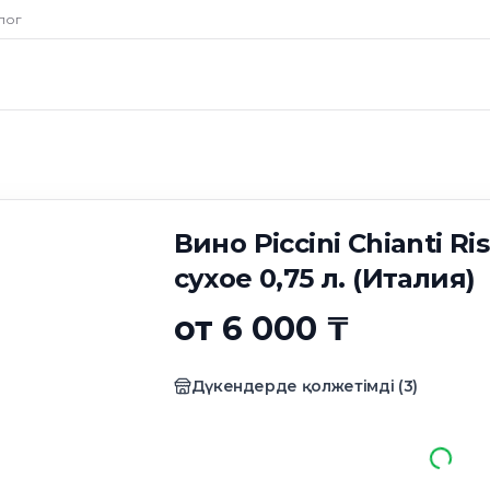
ni Chianti Riserva
лог
лия)
Вино Piccini Chianti R
сухое 0,75 л. (Италия)
от 6 000 ₸
Дүкендерде қолжетімді
(
3
)