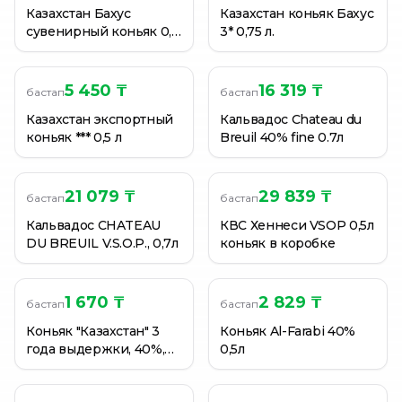
Казахстан Бахус
Казахстан коньяк Бахус
сувенирный коньяк 0,5
3* 0,75 л.
л (5 летний) в коробке
5 450 ₸
16 319 ₸
бастап
бастап
Казахстан экспортный
Кальвадос Chateau du
коньяк *** 0,5 л
Breuil 40% fine 0.7л
21 079 ₸
29 839 ₸
бастап
бастап
Кальвадос CHATEAU
КВС Хеннеси VSOP 0,5л
DU BREUIL V.S.O.P., 0,7л
коньяк в коробке
1 670 ₸
2 829 ₸
бастап
бастап
Коньяк "Казахстан" 3
Коньяк Al-Farabi 40%
года выдержки, 40%,
0,5л
0,2 л.