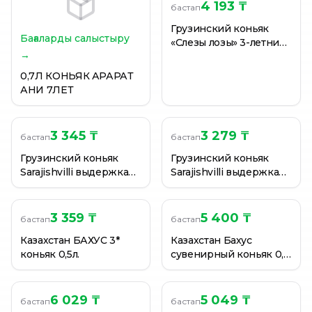
Коньяк Ararat Cherry 30% 0,5 л
4 193 ₸
бастап
КОНЬЯК ARARAT COFFEE 30% 500МЛ
Грузинский коньяк
КОНЬЯК ARARAT COFFEE 30% 500МЛ
Бағаларды салыстыру
«Слезы лозы» 3-летний
→
0,5л.
0,7Л КОНЬЯК АРАРАТ
АНИ 7ЛЕТ
3 345 ₸
3 279 ₸
бастап
бастап
Грузинский коньяк
Грузинский коньяк
Sarajishvilli выдержка
Sarajishvilli выдержка
не менее 3 лет 0.5 л.
не менее 5 лет 0.5 л.
3 359 ₸
5 400 ₸
бастап
бастап
Казахстан БАХУС 3*
Казахстан Бахус
коньяк 0,5л.
сувенирный коньяк 0,5
л (5 летний) в коробке
6 029 ₸
5 049 ₸
бастап
бастап