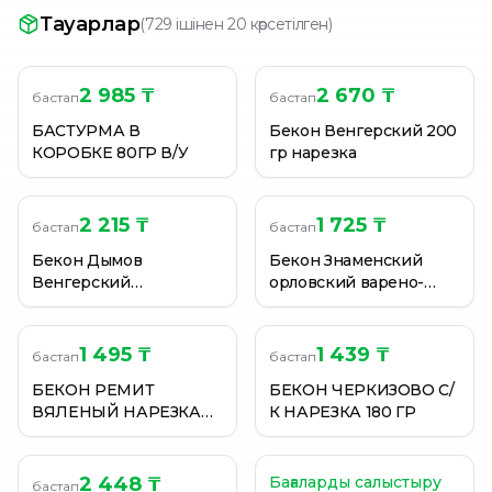
Ветчина Рубиком Юбилейная 450 гр
Тауарлар
(
729 ішінен 20 көрсетілген
)
Ветчина Черкизово Империя вкуса С индейкой 400
Говядина Bizhan Деликатесная Копч.Вар. 200 Г В/Упа
2 985 ₸
2 670 ₸
бастап
бастап
БАСТУРМА В
Бекон Венгерский 200
КОРОБКЕ 80ГР В/У
гр нарезка
2 215 ₸
1 725 ₸
бастап
бастап
Бекон Дымов
Бекон Знаменский
Венгерский
орловский варено-
сырокопченый 200 г
копченый 350 г
1 495 ₸
1 439 ₸
бастап
бастап
БЕКОН РЕМИТ
БЕКОН ЧЕРКИЗОВО С/
ВЯЛЕНЫЙ НАРЕЗКА
К НАРЕЗКА 180 ГР
55Г В/У
2 448 ₸
Бағаларды салыстыру
бастап