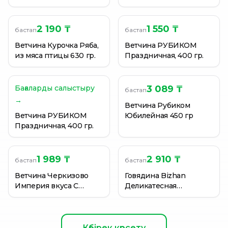
рецепту вак/пак 300г
ПЕРВОМАЙСКИЕ
ДЕЛИКАТЕСЫ
ВАРЕНАЯ 540ГР
2 190 ₸
1 550 ₸
бастап
бастап
Ветчина Курочка Ряба,
Ветчина РУБИКОМ
из мяса птицы 630 гр.
Праздничная, 400 гр.
Бағаларды салыстыру
3 089 ₸
бастап
→
Ветчина Рубиком
Ветчина РУБИКОМ
Юбилейная 450 гр
Праздничная, 400 гр.
1 989 ₸
2 910 ₸
бастап
бастап
Ветчина Черкизово
Говядина Bizhan
Империя вкуса С
Деликатесная
индейкой 400г
Копч.Вар. 200 Г В/Упак.
Нарезка
Көбірек көрсету