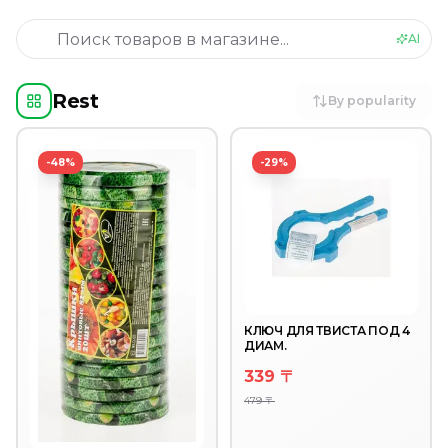
Canned food
Dietary and diabetic products
AI
Childhood
Japanese and Korean cooking
Rest
Household chemicals and cosmetics
By popularity
Kitchenware and household goods
Stationery
-48%
-29%
Pet products
Clothes and shoes
Rest
Products for cars
Celebration
Табачная продукция
КЛЮЧ ДЛЯ ТВИСТА ПОД 4
ДИАМ.
339 〒
479 〒