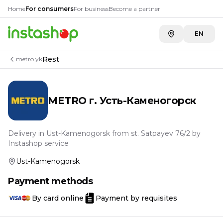
Категории товаров в
Товары в категории
Rest
METRO 
Home
For consumers
For business
Become a partner
Алкоголь
Крышки винтовые для консервации 82мм 20шт
EN
Milk products
КЛЮЧ ДЛЯ ТВИСТА ПОД 4 ДИАМ.
Eggs
Термостакан Baron du Val 450 мл
Vegetables, fruits, greens, mushrooms, berries
Набор для аксессуаров для барбекю, 3 предмета
Rest
metro yk
Sausages, frankfurters, meat products
Крепление для гамака Koopman
Meat, poultry, fish
Чемодан Edgar 75 см пластик
Pastries and dough
30КГ ГРУЗ ДЛЯ ЗОНТА
METRO г. Усть-Каменогорск
Pasta and grain
2ШТ КОРРЕК ЛЕНТА 5ММX12М SIGMA
Non-alcoholic drinks
Уголь древесный Батырыч 2.5 кг
Tea and coffee
Тент для бассейна Bestway 305см
Delivery in Ust-Kamenogorsk from st. Satpayev 76/2 by
Confectionery
Уголь древесный березовый Батырыч 4 кг
Instashop service
For baking
Брезент для бассейна Bestway 335 см
Ust-Kamenogorsk
Frozen products
Матрас надувной Bestway [!]
Chips, crackers, snacks
Круг надувной Bestway 102 см
Payment methods
Vegetable oils
Надувной круг BestWay Альпака [!]
By card online
Payment by requisites
Ketchup, sauces, mayonnaise, mustard, vinegar
6ШТ СКОТЧ КАНЦ 15ММ*66М SIGMA
Sugar, salt and spices