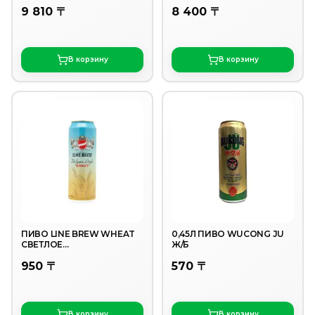
9 810 〒
8 400 〒
В корзину
В корзину
ПИВО LINE BREW WHEAT
0,45Л ПИВО WUCONG JU
СВЕТЛОЕ
Ж/Б
НЕФИЛЬТРОВАННОЕ
950 〒
570 〒
0,568Л Ж/Б
В корзину
В корзину