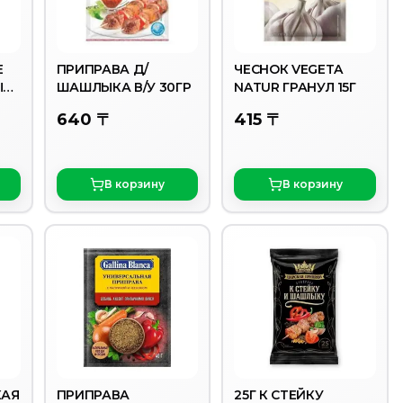
Е
ПРИПРАВА Д/
ЧЕСНОК VEGETA
ЫЙ
ШАШЛЫКА В/У 30ГР
NATUR ГРАНУЛ 15Г
640 〒
415 〒
В корзину
В корзину
КАЯ
ПРИПРАВА
25Г К СТЕЙКУ