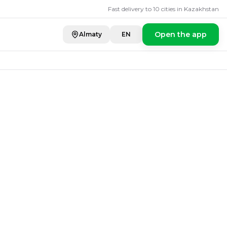
 spices
ADK" на Сатпаева
Fast delivery to 10 cities in Kazakhstan
Open the app
Almaty
EN