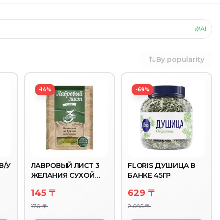
AI
By popularity
-14%
-69%
В/У
ЛАВРОВЫЙ ЛИСТ 3
FLORIS ДУШИЦА В
ЖЕЛАНИЯ СУХОЙ
БАНКЕ 45ГР
10ГР
145 〒
629 〒
170 〒
2 095 〒