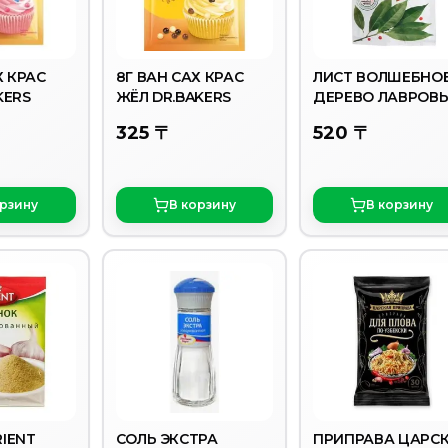
Х КРАС
8Г ВАН САХ КРАС
ЛИСТ ВОЛШЕБНО
KERS
ЖЁЛ DR.BAKERS
ДЕРЕВО ЛАВРОВ
10ГР
325 〒
520 〒
орзину
В корзину
В корзину
IENT
СОЛЬ ЭКСТРА
ПРИПРАВА ЦАРС