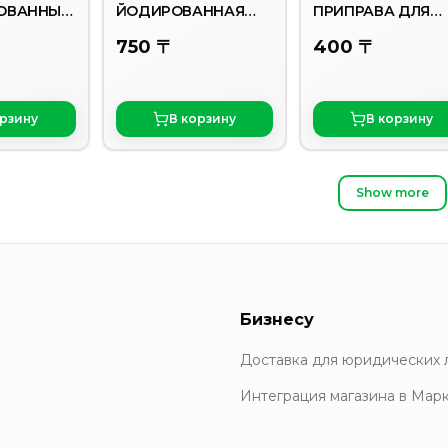
ОВАННЫЙ
ЙОДИРОВАННАЯ
ПРИПРАВА ДЛЯ
80ГР
ПЛОВА ПО -
750 〒
400 〒
УЗБЕКСКИ 30ГР
орзину
В корзину
В корзину
Show more
Бизнесу
Доставка для юридических 
Интеграция магазина в Мар