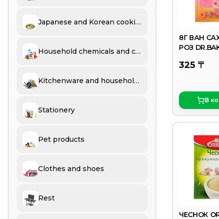
Japanese and Korean cooking
8Г ВАН СА
РОЗ DR.BA
Household chemicals and cosmetics
325 〒
Kitchenware and household goods
В к
Stationery
Pet products
Clothes and shoes
Rest
ЧЕСНОК OR