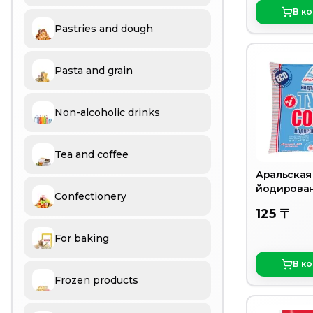
В к
Pastries and dough
Pasta and grain
Non-alcoholic drinks
Tea and coffee
Аральская
йодированн
Confectionery
125 〒
For baking
В к
Frozen products