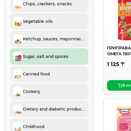
Chips, crackers, snacks
Vegetable oils
Ketchup, sauces, mayonnaise, mustard, vinegar
ПРИПРАВА
ОМЕГА 150
Sugar, salt and spices
1 125 〒
Canned food
В к
Cookery
Dietary and diabetic products
Childhood