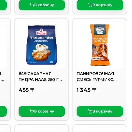
В корзину
В корзину
Я
649 САХАРНАЯ
ПАНИРОВОЧНАЯ
А
ПУДРА HAAS 250 Г
СМЕСЬ ГУРМИКС
ПАК./18
ДЛЯ СЫРНЫХ
455 〒
1 345 〒
ПАЛОЧЕК 200ГР
В корзину
В корзину