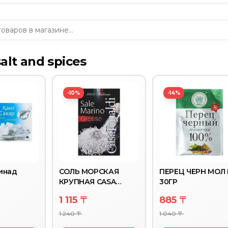
salt and spices
ЗБЕКСКИ 30ГР
ALLINA BLANCA 40ГР
-10%
-14%
инад
СОЛЬ МОРСКАЯ
ПЕРЕЦ ЧЕРН МОЛ 
КРУПНАЯ CASA
30ГР
RINALDI К/К 1КГ
1 115 〒
885 〒
1 240 〒
1 040 〒