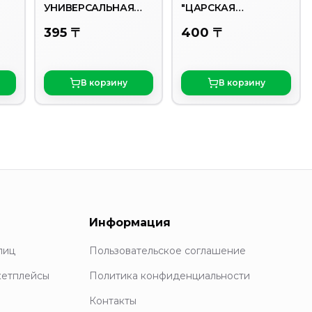
УНИВЕРСАЛЬНАЯ
"ЦАРСКАЯ
ПАПРИКА И ЧЕСНОК
ПРИПРАВА
395 〒
400 〒
GALLINA BLANCA
40ГР
В корзину
В корзину
Информация
лиц
Пользовательское соглашение
кетплейсы
Политика конфиденциальности
Контакты