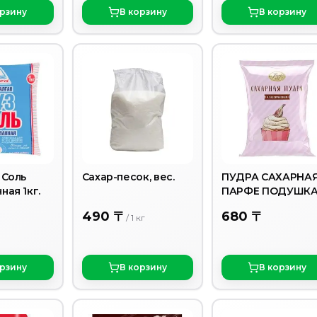
орзину
В корзину
В корзину
 Соль
Сахар-песок, вес.
ПУДРА САХАРНА
ая 1кг.
ПАРФЕ ПОДУШК
250ГР
490 〒
680 〒
/
1
кг
орзину
В корзину
В корзину