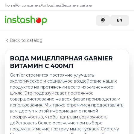
Купить
ВОДА МИЦЕЛЛЯРНАЯ
Главная
Home
For consumers
For business
Become a partner
Каталог
Carefood
—
2 629 ₸
Лосьоны, тоники, вода мицеллярная
EN
A-Store ADK River
—
3 705 ₸
ВОДА МИЦЕЛЛЯРНАЯ GARNIER ВИТАМИН С 400МЛ
A-Store ТРК "ADK" на Сатпаева
—
3 870 ₸
Back to catalog
ВОДА МИЦЕЛЛЯРНАЯ GARNIER
ВИТАМИН С 400МЛ
Garnier стремится постоянно улучшать
экологическое и социальное воздействие наших
продуктов на протяжении всего их жизненного
цикла. Это подразумевает постоянное
совершенствование на всех фазах производства и
использования. Мы также стремимся предоставлять
вам доступ к этой информации с полной
прозрачностью, чтобы дать вам возможность
действовать более осознанно при выборе
продукта. Именно поэтому мы запускаем Систему