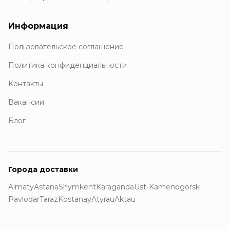
Информация
Пользовательское соглашение
Политика конфиденциальности
Контакты
Вакансии
Блог
Города доставки
Almaty
Astana
Shymkent
Karaganda
Ust-Kamenogorsk
Pavlodar
Taraz
Kostanay
Atyrau
Aktau