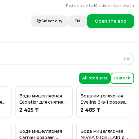
ки, вода мицелл
Fast delivery to 10 cities in Kazakhstan
Open the app
Select city
EN
AI
All products
In stock
я
Вода мицеллярная
Вода мицеллярная
я
Ecolatier для снятия
Eveline 3-в-1 розовая
макияжа чай матча и
400 мл
2 425 ₸
2 485 ₸
00
бамбук 400 мл
Вода мицеллярная
Вода мицеллярная
Garnier розовая
NIVEA MICELLAIR для