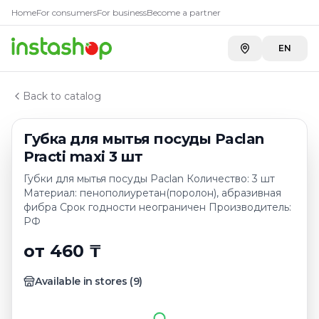
Купить
Губка для мытья посу
Главная
Home
For consumers
For business
Become a partner
Каталог
Carefood
—
471 ₸
Губки, тряпки, салфетки
EN
METRO г. Шымкент
—
479 ₸
Губка для мытья посуды Paclan Practi maxi 3 шт
METRO г. Усть-Каменогорск
—
479 ₸
Back to catalog
Губка для мытья посуды Paclan
Practi maxi 3 шт
Губки для мытья посуды Paclan Количество: 3 шт
Материал: пенополиуретан(поролон), абразивная
фибра Срок годности неограничен Производитель:
РФ
от 460 ₸
Available in stores
(
9
)