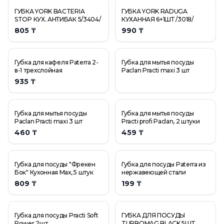
ГУБКА YORK BACTERIA
ГУБКА YORK RADUGA
STOP КУХ. АНТИБАК 5/3404/
КУХАННАЯ 6+1ШТ /3018/
805 ₸
990 ₸
Губка для кафеля Paterra 2-
Губка для мытья посуды
в-1 трехслойная
Paclan Practi maxi 3 шт
935 ₸
Губка для мытья посуды
Губка для мытья посуды
Paclan Practi maxi 3 шт
Practi profi Paclan, 2 штуки
460 ₸
459 ₸
Губка для посуды "Фрекен
Губка для посуды Paterra из
Бок" Кухонная Мах, 5 штук
нержавеющей стали
809 ₸
199 ₸
Губка для посуды Practi Soft
ГУБКА ДЛЯ ПОСУДЫ
Power 2шт.
TURBOMAG BLACK 5ШТ