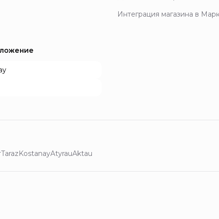
Интеграция магазина в Мар
иложение
ay
r
Taraz
Kostanay
Atyrau
Aktau