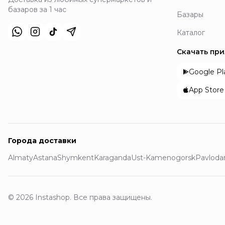
базаров за 1 час
Базары
Каталог
Скачать пр
Google Pl
App Store
Города доставки
Almaty
Astana
Shymkent
Karaganda
Ust-Kamenogorsk
Pavloda
© 2026 Instashop. Все права защищены.