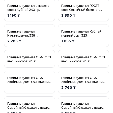
Говядина тушеная высшего
Говядина тушеная ГОСТ 1
сорта Кублей 240 гр.
сорт Семейный бюджет,
500 гр.
1 190 ₸
3 390 ₸
Говядина тушеная
Говядина тушеная Кублей
Калинковичи, 338 г.
первый сорт 325 г
2 205 ₸
1 855 ₸
Говядина тушеная ОВА ГОСТ
Говядина тушеная ОВА ГОСТ
высший сорт 325 г
высший сорт 325 г
Говядина тушеная ОВА
Говядина тушеная ОВА
любимый дом ГОСТ высший
любимый дом ГОСТ высший
сорт 338 г
сорт 338 г
2 760 ₸
Говядина тушеная
Говядина тушеная
Семейный бюджет высший
Семейный бюджет высший
сорт 325 г
сорт 325 г