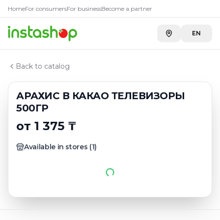
Главная
Home
For consumers
For business
Become a partner
Каталог
Орехи
EN
АРАХИС В КАКАО ТЕЛЕВИЗОРЫ 500ГР
Back to catalog
АРАХИС В КАКАО ТЕЛЕВИЗОРЫ
500ГР
от 1 375 ₸
Available in stores
(
1
)