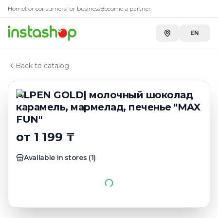
Купить
ALPEN GOLD| молочн
Главная
Home
For consumers
For business
Become a partner
Каталог
Toimart
—
1 199 ₸
Шоколад плиточный
EN
ALPEN GOLD| молочный шоколад карамель, мармела
Back to catalog
ALPEN GOLD| молочный шоколад
карамель, мармелад, печенье "MAX
FUN"
от 1 199 ₸
Available in stores
(
1
)