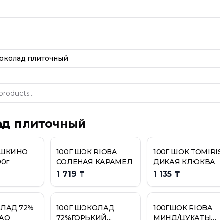
рии
Шоколад плит
околад плиточный
д плиточный
ЯШКИНО
100Г ШОК RIOBA
100Г ШОК TOMIRI
90г
СОЛЕНАЯ КАРАМЕЛ
ДИКАЯ КЛЮКВА
1 719 ₸
1 135 ₸
.КАР/РИС.Ш
ОЛАД 72%
100Г ШОКОЛАД
100ГШОК RIOBA
ED"
КАО
72%ГОРЬКИЙ
МИНД/ЦУКАТЫ