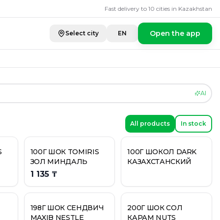
очный
Fast delivery to 10 cities in Kazakhstan
Open the app
Select city
EN
AI
All products
In stock
S
100Г ШОК TOMIRIS
100Г ШОКОЛ DARK
ЗОЛ МИНДАЛЬ
КАЗАХСТАНСКИЙ
1 135 ₸
198Г ШОК СЕНДВИЧ
200Г ШОК СОЛ
MAXIB NESTLE
КАРАМ NUTS