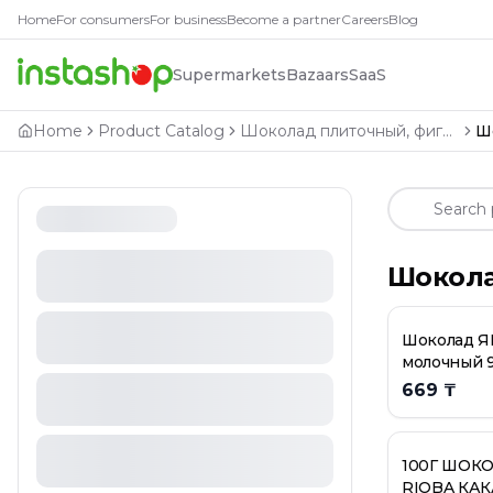
Товары в катего
Home
For consumers
For business
Become a partner
Careers
Blog
Шоколад ЯШКИНО молочный 90г
Supermarkets
Bazaars
SaaS
100Г ШОК RIOBA СОЛЕНАЯ КАРАМЕЛ
100Г ШОК TOMIRIS ДИКАЯ КЛЮКВА
Home
Product Catalog
Шоколад плиточный, фигурный
Ш
100Г ШОК TOMIRIS ЗОЛ МИНДАЛЬ
100Г ШОКОЛ DARK КАЗАХСТАНСКИЙ
100Г ШОКОЛАД 72% RIOBA КАКАО
100Г ШОКОЛАД 72%ГОРЬКИЙ СТЕВИЯ
100ГШОК RIOBA МИНД/ЦУКАТЫ АПЕЛ
Шокола
198Г ШОК СЕНДВИЧ MAXIB NESTLE
200Г ШОК СОЛ КАРАМ NUTS
210Г ШОКОЛАД КАЗАХСТАН НЕАПОЛЬ
Шоколад 
300Г НП ШОК МОЛ ИМБ ПЕЧ MILKA
молочный 
45Г ШОК МОЛ HAZELNUT OZERA
669 ₸
45Г ШОК МОЛ MILK OZERA
50Г Т4 ШОКОЛАД KINDER FERRERO
ALPEN GOLD МАКСФАН ШОК МОЛ МАРМ/ВИШН/ВЗР
100Г ШОК
ALPEN GOLD| молочный пористый шоколад "AERAT
RIOBA КА