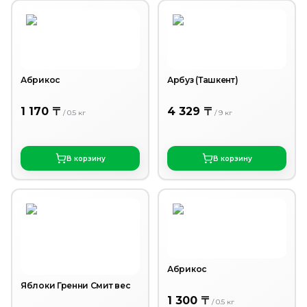
Абрикос
Арбуз (Ташкент)
1 170 〒
4 329 〒
/
0.5
кг
/
9
кг
В корзину
В корзину
Абрикос
Яблоки Гренни Смит вес
1 300 〒
/
0.5
кг