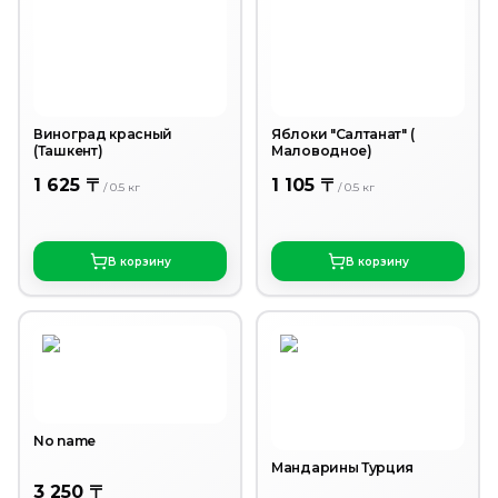
Виноград красный
Яблоки "Салтанат" (
(Ташкент)
Маловодное)
1 625 〒
1 105 〒
/
0.5
кг
/
0.5
кг
В корзину
В корзину
No name
Мандарины Турция
3 250 〒