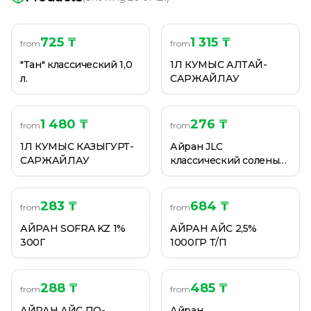
Кефир Эмиль с крышкой 2,5% п/п 1000 гр
Кефир Эмиль с крышкой 2,5% п/п 1000 гр
Кефир Эмиль с крышкой 2,5% п/п 500 гр
725 ₸
1 315 ₸
from
from
"Тан" классический 1,0
1Л КУМЫС АЛТАЙ-
л.
САРЖАЙЛАУ
1 480 ₸
276 ₸
from
from
1Л КУМЫС КАЗЫГУРТ-
Айран JLC
САРЖАЙЛАУ
классический соленый
1% 0,3 л.
283 ₸
684 ₸
from
from
АЙРАН SOFRA KZ 1%
АЙРАН АЙС 2,5%
300Г
1000ГР Т/П
288 ₸
485 ₸
from
from
АЙРАН АЙС ПО-
Айран