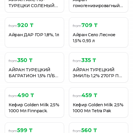
ТУРЕЦКИ СОЛЕНЫЙ
гомогенизировагный
1,2% 300Г ПЛ/СТ
2,5% 1 литр
нормализованный
920 ₸
709 ₸
from
from
Айран ДАР ГОР 1,8%, 1л
Айран Село Лесное
1,5% 0,93 л
350 ₸
335 ₸
from
from
АЙРАН ТУРЕЦКИЙ
АЙРАН ТУРЕЦКИЙ
БАГРАТИОН 1,5% П/Б
ЭМИЛЬ 1,2% 270ГР ПЛ/
330 ГР
СТ
490 ₸
459 ₸
from
from
Кефир Golden Milk 2,5%
Кефир Golden Milk 2,5%
1000 Мл Finnpack.
1000 Мл Tetra Pak
599 ₸
560 ₸
from
from