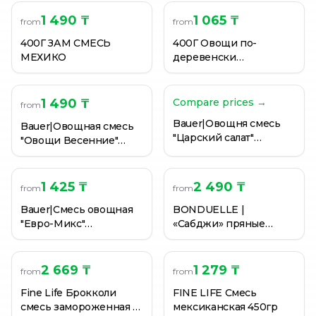
Испанская смесь замороженная VИТАМИН в соусе Р
1 490 ₸
1 065 ₸
Кус-кус с овощами Metro Chef, замороженный, 400 г
from
from
Летняя смесь Horeca Select замороженная 2,5 кг.
400Г ЗАМ СМЕСЬ
400Г Овощи по-
МЕХИКО
деревенски
замороженные.
VИТАМИН
1 490 ₸
Compare prices →
from
Bauer|Овощня смесь
Bauer|Овощная смесь
"Царский салат"
"Овощи Весенние"
замороженная 400 гр
400гр
1 425 ₸
2 490 ₸
from
from
Bauer|Смесь овощная
BONDUELLE |
"Евро-Микс"
«Сабджи» пряные
замороженная. 400 гр
овощи по-индийски,
400 гр
2 669 ₸
1 279 ₸
from
from
Fine Life Брокколи
FINE LIFE Смесь
смесь замороженная 1
мексиканская 450гр