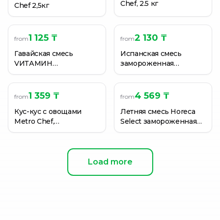
Chef, 2.5 кг
Chef 2,5кг
1 125 ₸
2 130 ₸
from
from
Гавайская смесь
Испанская смесь
VИТАМИН
замороженная
замороженная, 400г
VИТАМИН в соусе
Ривейра, 400г
1 359 ₸
4 569 ₸
from
from
Кус-кус с овощами
Летняя смесь Horeca
Metro Chef,
Select замороженная
замороженный, 400 г
2,5 кг.
Load more