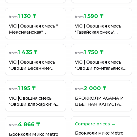
кг.
1 130 ₸
1 590 ₸
from
from
VICI| Овощная смесь "
VICI| Овощная смесь
Мексиканская"
"Гавайская смесь"
замороженная, 400 гр
замороженная, 400 гр
1 435 ₸
1 750 ₸
from
from
VICI| Овощная смесь
VICI| Овощная смесь
"Овощи Весенние"
"Овощи по-итальянски"
замороженная, 400 гр
замороженная, 400 гр
1 195 ₸
2 000 ₸
from
from
VICI|Овощня смесь
БРОККОЛИ AGAMA И
"Овощи для жарки" 400
ЦВЕТНАЯ КАПУСТА
гр
БЫСТРОЗАМОРОЖ
400Г
4 866 ₸
Compare prices →
from
Брокколи микс Metro
Брокколи Микс Metro