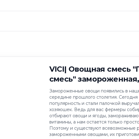
щная смесь "Гава
я, 400 гр
VICI| Овощная смесь "
смесь" замороженная,
Замороженные овощи появились в наши
середине прошлого столетия. Сегодня
популярность и стали палочкой выруча
хозяюшек. Ведь для вас фермеры соби
отбирают овощи и ягоды, замораживают
витамины, а нам остается только просто
Поэтому и существуют всевозможные 
замороженными овощами, их приготови