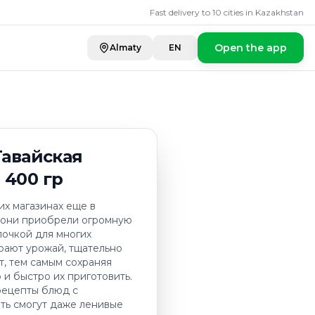
йская смесь" замо
Fast delivery to 10 cities in Kazakhstan
Open the app
Almaty
EN
Гавайская
 400 гр
х магазинах еще в
 они приобрели огромную
лочкой для многих
рают урожай, тщательно
, тем самым сохраняя
 и быстро их приготовить.
рецепты блюд с
ть смогут даже ленивые