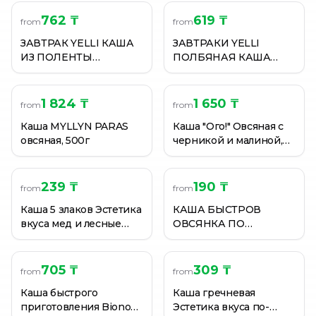
Каша овсяная МИСТРАЛЬ «Малиновый мильфей» 40
762 ₸
619 ₸
Каша овсяная МИСТРАЛЬ «Черничный чизкейк» 40г
from
from
Каша овсяная МИСТРАЛЬ «Ягодный мусс» 40г
ЗАВТРАК YELLI КАША
ЗАВТРАКИ YELLI
ИЗ ПОЛЕНТЫ
ПОЛБЯНАЯ КАША
АБРИКОС АРОНИЯ
КЛЮКВА ЯГОДЫ
60ГР
ГОДЖИ 60ГР
1 824 ₸
1 650 ₸
from
from
Каша MYLLYN PARAS
Каша "Ого!" Овсяная с
овсяная, 500г
черникой и малиной,
350 гр
239 ₸
190 ₸
from
from
Каша 5 злаков Эстетика
КАША БЫСТРОВ
вкуса мед и лесные
ОВСЯНКА ПО
орехи без варки 40 г
НОВОМУ КЛУБНИКА
ПЕРСИК ЯБЛОКО 35ГР
705 ₸
309 ₸
from
from
Каша быстрого
Каша гречневая
приготовления Bionova
Эстетика вкуса по-