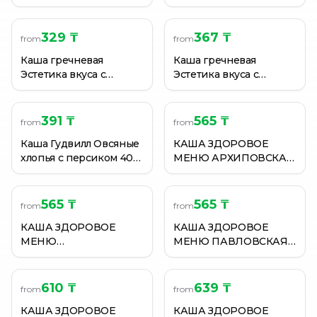
Протеиновая овсяная с
купечески с курицей и
черникой 40г
чесноком без варки 40
г
329 ₸
367 ₸
from
from
Каша гречневая
Каша гречневая
Эстетика вкуса с
Эстетика вкуса с
говядиной и овощами
грибами и жареным
без варки 40 г
луком без варки 40 г
391 ₸
565 ₸
from
from
Каша Гудвилл Овсяные
КАША ЗДОРОВОЕ
хлопья с персиком 40
МЕНЮ АРХИПОВСКАЯ
гр.
4 ЗЛАКА С НУТОМ
400ГР
565 ₸
565 ₸
from
from
КАША ЗДОРОВОЕ
КАША ЗДОРОВОЕ
МЕНЮ
МЕНЮ ПАВЛОВСКАЯ
КУЗНЕЦОВСКАЯ КАША
ГРЕЧНЕВАЯ С НУТОМ
5 ЗЛАКОВ С НУТОМ
400ГР
400ГР
610 ₸
639 ₸
from
from
КАША ЗДОРОВОЕ
КАША ЗДОРОВОЕ