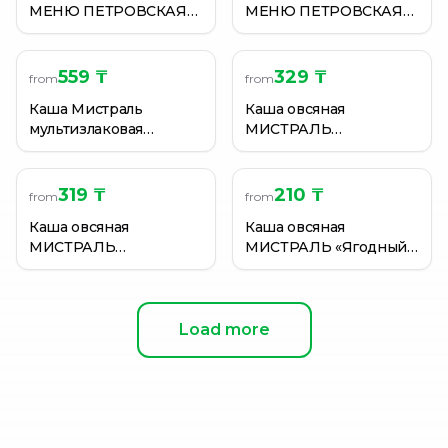
МЕНЮ ПЕТРОВСКАЯ
МЕНЮ ПЕТРОВСКАЯ
ЯЧНЕВАЯ С НУТОМ
ЯЧНЕВАЯ С НУТОМ
400ГР
400ГР
559 ₸
329 ₸
from
from
Каша Мистраль
Каша овсяная
мультизлаковая
МИСТРАЛЬ
сильный иммунитет 40
«Малиновый мильфей»
г
40г
319 ₸
210 ₸
from
from
Каша овсяная
Каша овсяная
МИСТРАЛЬ
МИСТРАЛЬ «Ягодный
«Черничный чизкейк»
мусс» 40г
40г
Load more