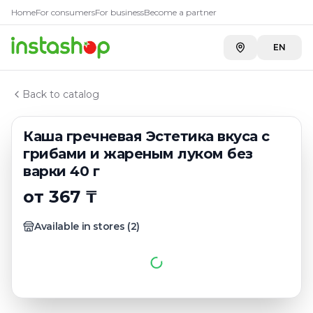
Купить
Каша гречневая Эсте
Главная
Home
For consumers
For business
Become a partner
Каталог
Carefood
—
367 ₸
Каши без варки
EN
Каша гречневая Эстетика вкуса с грибами и жареным
Back to catalog
Каша гречневая Эстетика вкуса с
грибами и жареным луком без
варки 40 г
от 367 ₸
Available in stores
(
2
)