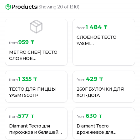
Батон Литовский хлеб; Солнечный нарезанный 0,35
Products
(
Showing 20 of 1310
)
Батон нарезной
Батон Нарезной 300гр
1 484 ₸
from
СЛОЁНОЕ ТЕСТО
959 ₸
from
YASMI
БЕЗДРОЖЖЕВОЕ
METRO CHEF| ТЕСТО
500ГР
СЛОЕНОЕ
БЕЗДРОЖЖЕВОЕ 500Г
1 355 ₸
429 ₸
from
from
ТЕСТО ДЛЯ ПИЦЦЫ
260Г БУЛОЧКИ ДЛЯ
YASMI 500ГР
ХОТ-ДОГА
577 ₸
630 ₸
from
from
Diamant Тесто для
Diamant Тесто
пирожков и беляшей
дрожжевое для
0,8 кг
баурсаков 0,8 кг