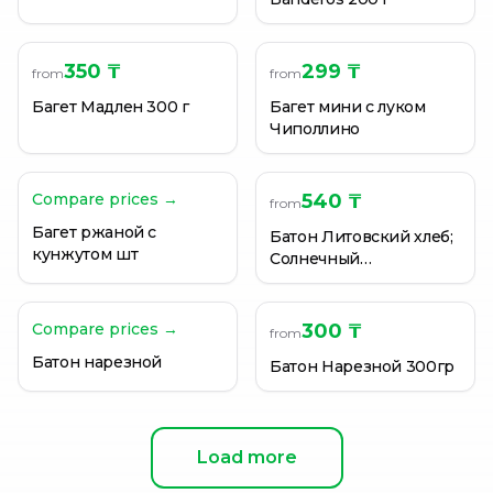
350 ₸
299 ₸
from
from
Багет Мадлен 300 г
Багет мини с луком
Чиполлино
Compare prices →
540 ₸
from
Багет ржаной с
Батон Литовский хлеб;
кунжутом шт
Солнечный
нарезанный 0,350КГ
Compare prices →
300 ₸
from
Батон нарезной
Батон Нарезной 300гр
Load more