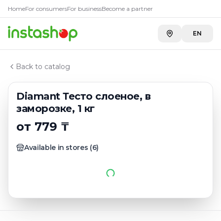
Купить
Diamant Тесто слоено
Главная
Home
For consumers
For business
Become a partner
Каталог
Toimart
—
825 ₸
Тесто
EN
A-Store на Кенесары Хана
—
875 ₸
Diamant Тесто слоеное, в заморозке, 1 кг
Carefood
—
999 ₸
Back to catalog
Diamant Тесто слоеное, в
заморозке, 1 кг
от 779 ₸
Available in stores
(
6
)