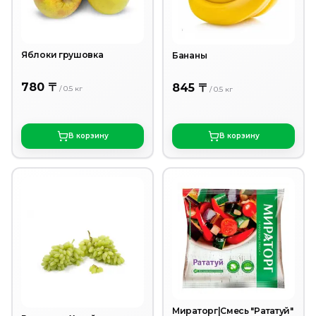
Яблоки грушовка
Бананы
780 〒
845 〒
/
0.5
кг
/
0.5
кг
В корзину
В корзину
Мираторг|Смесь "Рататуй"