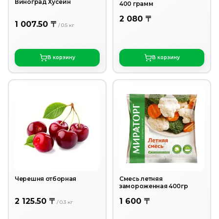
Виноград Хусейн
400 грамм
2 080 〒
1 007.50 〒
/
0.5
кг
В корзину
В корзину
Черешня отборная
Смесь летняя
замороженная 400гр
2 125.50 〒
1 600 〒
/
0.3
кг