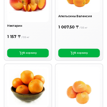
Апельсины Валенсия
Нектарин
1 007.50 〒
/
0.5
кг
1 157 〒
/
0.5
кг
В корзину
В корзину