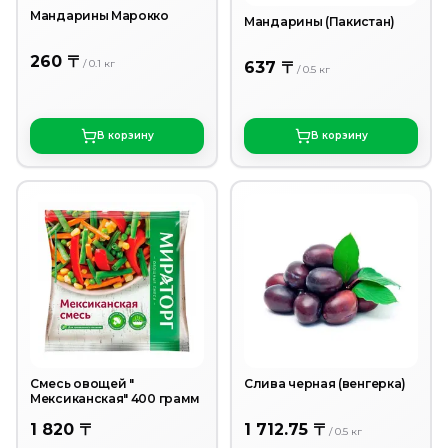
Мандарины Марокко
Мандарины (Пакистан)
260 〒
/
0.1
кг
637 〒
/
0.5
кг
В корзину
В корзину
Смесь овощей "
Слива черная (венгерка)
Мексиканская" 400 грамм
1 820 〒
1 712.75 〒
/
0.5
кг