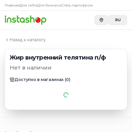
Главная
Главная
Для себя
Для бизнеса
Стать партнёром
Каталог
Субпродукты мясные
RU
Жир внутренний телятина п/ф
Назад к каталогу
Жир внутренний телятина п/ф
Нет в наличии
Доступно в магазинах
(
0
)