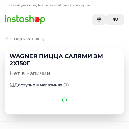
Главная
Главная
Для себя
Для бизнеса
Стать партнёром
Каталог
Пицца, торты, шаурма, смакроллы, пирожные
RU
WAGNER ПИЦЦА САЛЯМИ ЗМ 2X150Г
Назад к каталогу
WAGNER ПИЦЦА САЛЯМИ ЗМ
2X150Г
Нет в наличии
Доступно в магазинах
(
0
)