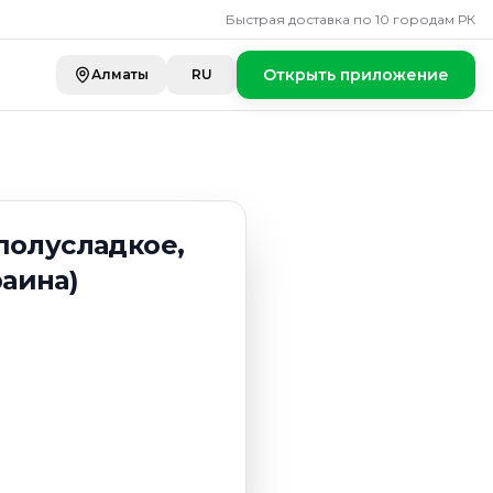
Быстрая доставка по 10 городам РК
Открыть приложение
Алматы
RU
полусладкое,
раина)