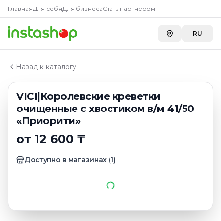
Купить
VICI|Королевские кр
Главная
Главная
Для себя
Для бизнеса
Стать партнёром
Каталог
Carefood
—
12 600 ₸
Замороженные морепродукты
RU
VICI|Королевские креветки очищенные с хвостиком 
Назад к каталогу
VICI|Королевские креветки
очищенные с хвостиком в/м 41/50
«Приорити»
от 12 600 ₸
Доступно в магазинах
(
1
)