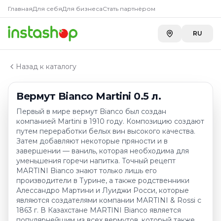
Купить
Вермут Bianco Martini
Главная
Главная
Для себя
Для бизнеса
Стать партнёром
Каталог
METRO г. Шымкент
—
4 298 ₸
Вермут
RU
METRO г. Усть-Каменогорск
—
4 298 ₸
Вермут Bianco Martini 0.5 л.
Toimart
—
4 299 ₸
A-Store ADK River
—
4 299 ₸
Назад к каталогу
Carefood
—
4 599 ₸
A-Store ADK на Бажова
—
4 790 ₸
Вермут Bianco Martini 0.5 л.
Первый в мире вермут Bianco был создан
компанией Martini в 1910 году. Композицию создают
путем переработки белых вин высокого качества.
Затем добавляют некоторые пряности и в
завершении — ваниль, которая необходима для
уменьшения горечи напитка. Точный рецепт
MARTINI Bianco знают только лишь его
производители в Турине, а также родственники
Алессандро Мартини и Луиджи Росси, которые
являются создателями компании MARTINI & Rossi с
1863 г. В Казахстане MARTINI Bianco является
популярнейшим из всех вермутов, который также