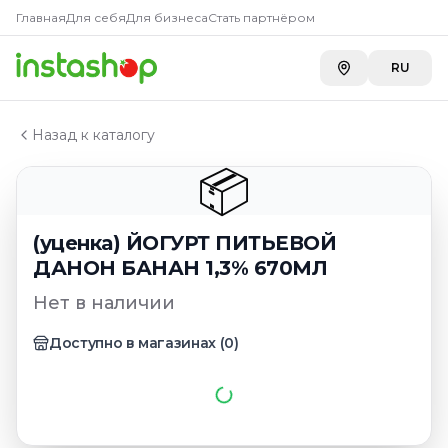
Главная
Главная
Для себя
Для бизнеса
Стать партнёром
Каталог
(уценка) ЙОГУРТ ПИТЬЕВОЙ ДАНОН БАНАН 1,3% 67
RU
Назад к каталогу
📦
(уценка) ЙОГУРТ ПИТЬЕВОЙ
ДАНОН БАНАН 1,3% 670МЛ
Нет в наличии
Доступно в магазинах
(
0
)