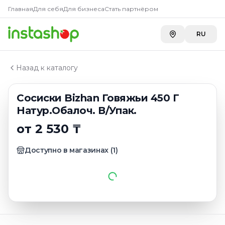
Главная
Главная
Для себя
Для бизнеса
Стать партнёром
Каталог
Сосиски
RU
Сосиски Bizhan Говяжьи 450 Г Натур.Обалоч. В/Упак.
Назад к каталогу
Сосиски Bizhan Говяжьи 450 Г
Натур.Обалоч. В/Упак.
от 2 530 ₸
Доступно в магазинах
(
1
)