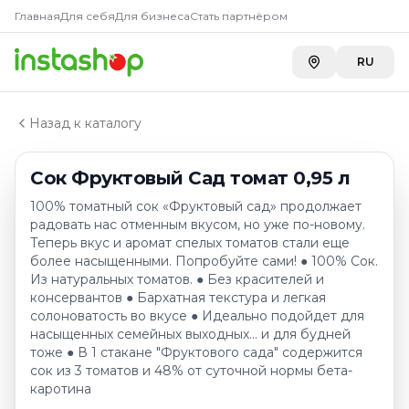
Главная
Главная
Для себя
Для бизнеса
Стать партнёром
Каталог
Соки
RU
Сок Фруктовый Сад томат 0,95 л
Назад к каталогу
Сок Фруктовый Сад томат 0,95 л
100% томатный сок «Фруктовый сад» продолжает
радовать нас отменным вкусом, но уже по-новому.
Теперь вкус и аромат спелых томатов стали еще
более насыщенными. Попробуйте сами! ● 100% Сок.
Из натуральных томатов. ● Без красителей и
консервантов ● Бархатная текстура и легкая
cолоноватость во вкусе ● Идеально подойдет для
насыщенных семейных выходных... и для будней
тоже ● В 1 стакане "Фруктового сада" содержится
сок из 3 томатов и 48% от суточной нормы бета-
каротина