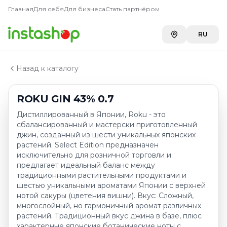
Купить
ROKU GIN 43% 0.7
Главная
Главная
Для себя
Для бизнеса
Стать партнёром
Каталог
A-Store ТРК "ADK" на Сатпаева
—
22 890 ₸
Джин
RU
ROKU GIN 43% 0.7
Назад к каталогу
ROKU GIN 43% 0.7
Дистиллированный в Японии, Roku - это
сбалансированный и мастерски приготовленный
джин, созданный из шести уникальных японских
растений. Select Edition предназначен
исключительно для розничной торговли и
предлагает идеальный баланс между
традиционными растительными продуктами и
шестью уникальными ароматами Японии с верхней
нотой сакуры (цветения вишни). Вкус: Сложный,
многослойный, но гармоничный аромат различных
растений. Традиционный вкус джина в базе, плюс
характерные японские ботанические ноты с