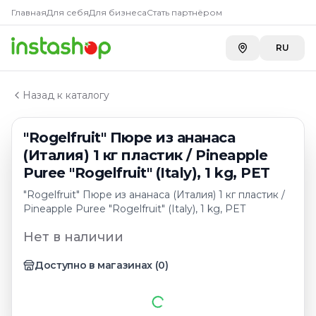
Главная
Главная
Для себя
Для бизнеса
Стать партнёром
Каталог
Пюре фруктовое замороженное
RU
"Rogelfruit" Пюре из ананаса (Италия) 1 кг пластик / Pin
Назад к каталогу
"Rogelfruit" Пюре из ананаса
(Италия) 1 кг пластик / Pineapple
Puree "Rogelfruit" (Italy), 1 kg, PET
"Rogelfruit" Пюре из ананаса (Италия) 1 кг пластик /
Pineapple Puree "Rogelfruit" (Italy), 1 kg, PET
Нет в наличии
Доступно в магазинах
(
0
)