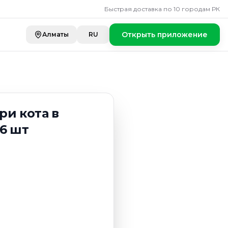
а в карамельной
Быстрая доставка по 10 городам РК
Открыть приложение
Алматы
RU
ри кота в
6 шт