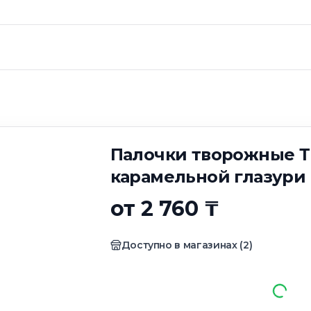
ворожные Три кот
 6 шт
Палочки творожные Т
карамельной глазури 
от 2 760 ₸
Доступно в магазинах
(
2
)